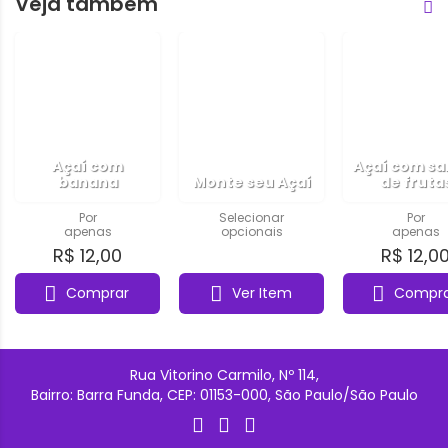
Veja também
Açaí com
Açaí com sa
banana
Monte seu Açaí
de fruta
Por
Selecionar
Por
apenas
opcionais
apenas
R$ 12,00
.
R$ 12,0
Comprar
Ver Item
Compra
Rua Vitorino Carmilo, Nº 114,
Bairro: Barra Funda, CEP: 01153-000, São Paulo/São Paulo